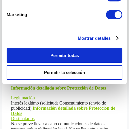
previamente a formalizar dicha contratación.
Marketing
Política de Privacidad
Epigrafe
Mostrar detalles
Información básica Protección de Datos
Responsable
Permitir todas
HARO & JARAMILLO SL
Finalidad
Permitir la selección
Tramitar su consulta o solicitud.
Información detallada sobre Protección de Datos
Legitimación
Interés legítimo (solicitud) Consentimiento (envío de
publicidad)
Información detallada sobre Protección de
Datos
Destinatarios
No se prevé llevar a cabo comunicaciones de datos a
terceros, salvo obligación legal. No se llevarán a cabo