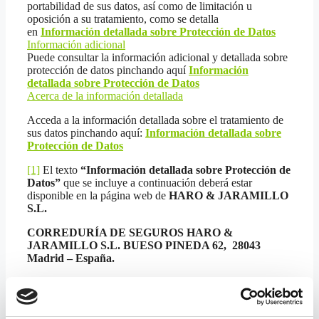
portabilidad de sus datos, así como de limitación u
oposición a su tratamiento, como se detalla
en
Información detallada sobre Protección de Datos
Información adicional
Puede consultar la información adicional y detallada sobre
protección de datos pinchando aquí
Información
detallada sobre Protección de Datos
Acerca de la información detallada
Acceda a la información detallada sobre el tratamiento de
sus datos pinchando aquí:
Información detallada sobre
Protección de Datos
[1]
El texto
“Información detallada sobre Protección de
Datos”
que se incluye a continuación deberá estar
disponible en la página web de
HARO & JARAMILLO
S.L.
CORREDURÍA DE SEGUROS HARO &
JARAMILLO S.L. BUESO PINEDA 62, 28043
Madrid – España.
De conformidad con lo dispuesto en la
Ley Orgánica
15/1999 de Protección de Datos de Carácter Personal
,
le informamos que los datos que nos proporcione en el